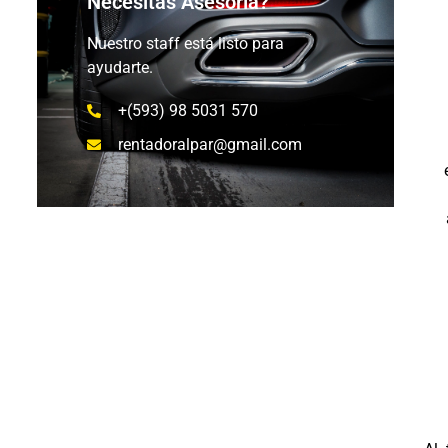
Necesitas Asesoría?
Nuestro staff está listo para
ayudarte.
+(593) 98 5031 570
rentadoralpar@gmail.com