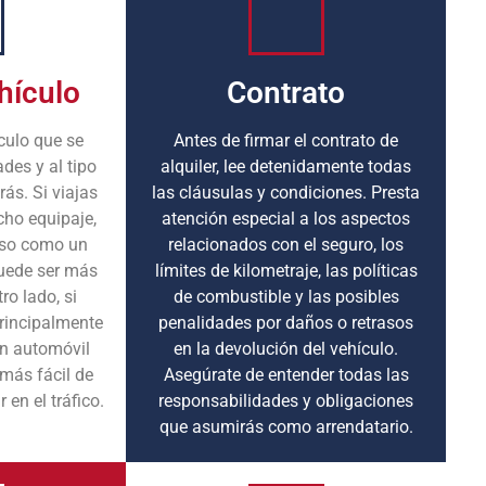
hículo
Contrato
ículo que se
Antes de firmar el contrato de
des y al tipo
alquiler, lee detenidamente todas
rás. Si viajas
las cláusulas y condiciones. Presta
cho equipaje,
atención especial a los aspectos
oso como un
relacionados con el seguro, los
uede ser más
límites de kilometraje, las políticas
ro lado, si
de combustible y las posibles
rincipalmente
penalidades por daños o retrasos
un automóvil
en la devolución del vehículo.
más fácil de
Asegúrate de entender todas las
 en el tráfico.
responsabilidades y obligaciones
que asumirás como arrendatario.